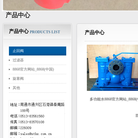
产品中心
产品中心
PRODUCTS LIST
产品中心
止回阀
过滤器
8868官方网站_8868(中国)
旋塞阀
其他
多功能水8868官方网站_8868(
首